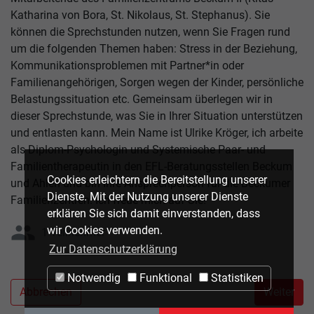
Katharina von Bora, St. Nikolaus, St. Stephanus). Sie
können die Sprechstunden nutzen, wenn Sie Fragen rund
um die folgenden Themen haben: Stress in der Beziehung,
Kommunikationsproblemen mit Partner*in oder
Familienangehörigen, Sorgen wegen der Kinder, persönliche
Belastungssituation etc. Gemeinsam überlegen wir in
dieser Sprechstunde, was Sie in Ihrer Situation unterstützen
und entlasten kann. Mein Name ist Ulrike Kröger, ich arbeite
als Diplom-Psychologin und Systemische Paar- und
Familientherapeutin in den EFL-Beratungsstellen Beckum
Cookies erleichtern die Bereitstellung unserer
und Ahlen und bin Ihre Ansprechperson für die Beckumer
Dienste. Mit der Nutzung unserer Dienste
Familienzentren. Ich freue mich auf Sie!
erklären Sie sich damit einverstanden, dass
group
wir Cookies verwenden.
1 Teilnehmer
Zur Datenschutzerklärung
Notwendig
Funktional
Statistiken
Abbrechen
Weiter