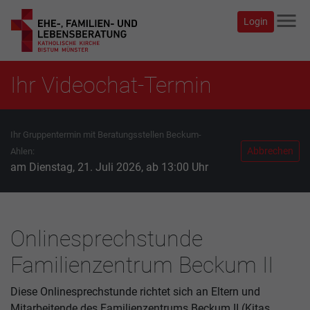
menu
Login
Ihr Videochat-Termin
Ihr Gruppentermin mit Beratungsstellen Beckum-
Abbrechen
Ahlen:
am Dienstag, 21. Juli 2026, ab 13:00 Uhr
Onlinesprechstunde
Familienzentrum Beckum II
Diese Onlinesprechstunde richtet sich an Eltern und
Mitarbeitende des Familienzentrums Beckum II (Kitas