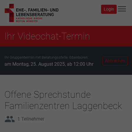
menu
Login
Ihr Videochat-Termin
Ihr Gruppentermin mit Beratungsstelle Ibbenbüren:
Abbrechen
am Montag, 25. August 2025, ab 12:00 Uhr
Offene Sprechstunde
Familienzentren Laggenbeck
group
1 Teilnehmer