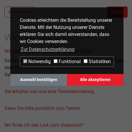
Abbrechen
Weiter
Cookies erleichtern die Bereitstellung unserer
Dienste. Mit der Nutzung unserer Dienste
erklären Sie sich damit einverstanden, dass
Wie geht es weiter?
wir Cookies verwenden.
Zur Datenschutzerklärung
Wir bestätigen Ihre Reservierung per E-Mail
Sollte dieser Termin nicht möglich sein, so teilen wir Ihnen
Notwendig
Funktional
Statistiken
eine Alternative mit, bzw. setzen wir uns mit Ihnen in
Verbindung.
Auswahl bestätigen
Alle akzeptieren
Sie erhalten von uns eine Terminerinnerung
Seien Sie bitte pünktlich zum Termin
Wo finde ich den Link zum Videochat?