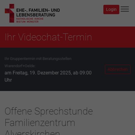
menu
Login
Ihr Videochat-Termin
Ihr Gruppentermin mit Beratungsstellen
Warendorf+Oelde:
Abbrechen
am Freitag, 19. Dezember 2025, ab 09:00
Uhr
Offene Sprechstunde
Familienzentrum
Alverskirchen