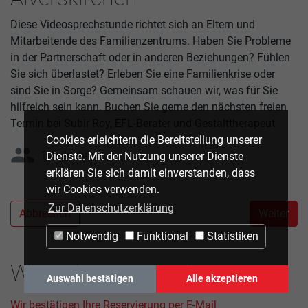
Diese Videosprechstunde richtet sich an Eltern und
Mitarbeitende des Familienzentrums. Haben Sie Probleme
in der Partnerschaft oder in anderen Beziehungen? Fühlen
Sie sich überlastet? Erleben Sie eine Familienkrise oder
sind Sie in Sorge? Gemeinsam schauen wir, was für Sie
hilfreich sein kann. Buchen Sie gerne den nächsten freien
Termin bei Subir Roy, EFL-Berater und Gestalttherapeut
Cookies erleichtern die Bereitstellung unserer
group
1 Teilnehmer
Dienste. Mit der Nutzung unserer Dienste
erklären Sie sich damit einverstanden, dass
wir Cookies verwenden.
Zur Datenschutzerklärung
Abbrechen
Weiter
Notwendig
Funktional
Statistiken
Wie geht es weiter?
Auswahl bestätigen
Alle akzeptieren
Wir bestätigen Ihre Reservierung per E-Mail