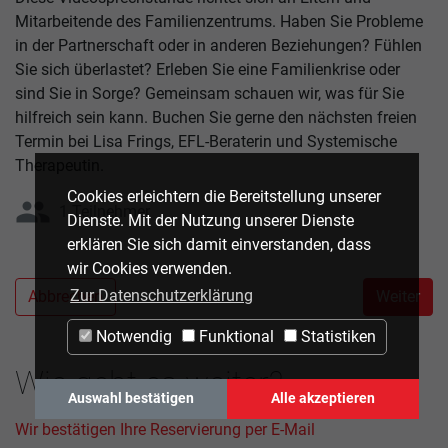
Mitarbeitende des Familienzentrums. Haben Sie Probleme
in der Partnerschaft oder in anderen Beziehungen? Fühlen
Sie sich überlastet? Erleben Sie eine Familienkrise oder
sind Sie in Sorge? Gemeinsam schauen wir, was für Sie
hilfreich sein kann. Buchen Sie gerne den nächsten freien
Termin bei Lisa Frings, EFL-Beraterin und Systemische
Therapeutin.
Cookies erleichtern die Bereitstellung unserer
group
1 Teilnehmer
Dienste. Mit der Nutzung unserer Dienste
erklären Sie sich damit einverstanden, dass
wir Cookies verwenden.
Zur Datenschutzerklärung
Abbrechen
Weiter
Notwendig
Funktional
Statistiken
Wie geht es weiter?
Auswahl bestätigen
Alle akzeptieren
Wir bestätigen Ihre Reservierung per E-Mail