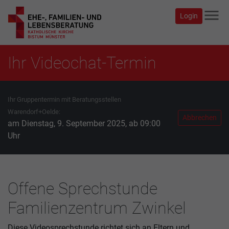
menu
Login
Ihr Videochat-Termin
Ihr Gruppentermin mit Beratungsstellen
Warendorf+Oelde:
Abbrechen
am Dienstag, 9. September 2025, ab 09:00
Uhr
Offene Sprechstunde
Familienzentrum Zwinkel
Diese Videosprechstunde richtet sich an Eltern und